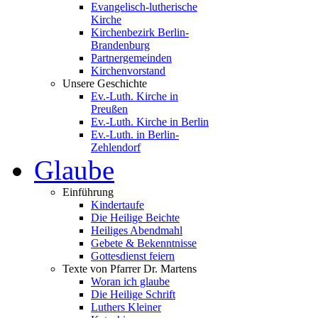
Evangelisch-lutherische
Kirche
Kirchenbezirk Berlin-
Brandenburg
Partnergemeinden
Kirchenvorstand
Unsere Geschichte
Ev.-Luth. Kirche in
Preußen
Ev.-Luth. Kirche in Berlin
Ev.-Luth. in Berlin-
Zehlendorf
Glaube
Einführung
Kindertaufe
Die Heilige Beichte
Heiliges Abendmahl
Gebete & Bekenntnisse
Gottesdienst feiern
Texte von Pfarrer Dr. Martens
Woran ich glaube
Die Heilige Schrift
Luthers Kleiner