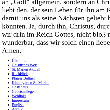
an „Gott“ allgemein, sondern an Chris
liebt den, der sein Leben für ihn am 
damit uns als seine Nächsten geliebt 
könnten. Ja, durch ihn, Christus, dur
wir drin im Reich Gottes, nicht bloß n
wunderbar, dass wir solch einen lieb
Amen.
Über uns
Geistliches Wort
St. Marien Aktuell
Rückblick
Pfarrer Büttner
Kindergarten St. Marien
Gästehaus
Gebetsanliegen
Weblinks
Impressum
English
Archiv