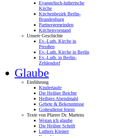
Evangelisch-lutherische
Kirche
Kirchenbezirk Berlin-
Brandenburg
Partnergemeinden
Kirchenvorstand
Unsere Geschichte
Ev.-Luth. Kirche in
Preußen
Ev.-Luth. Kirche in Berlin
Ev.-Luth. in Berlin-
Zehlendorf
Glaube
Einführung
Kindertaufe
Die Heilige Beichte
Heiliges Abendmahl
Gebete & Bekenntnisse
Gottesdienst feiern
Texte von Pfarrer Dr. Martens
Woran ich glaube
Die Heilige Schrift
Luthers Kleiner