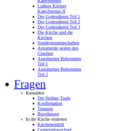
Katechismus
Luthers Kleiner
Katechismus II
Der Gottesdienst Teil 1
Der Gottesdienst Teil 2
Der Gottesdienst Teil 3
Die Kirche und die
Kirchen
Sondergemeinschaften
Argumente gegen den
Glauben
Augsburger Bekenntnis
Teil 1
Augsburger Bekenntnis
Teil 2
Fragen
Kasualien
Die Heilige Taufe
Konfirmation
Trauung
Beerdigung
In die Kirche eintreten
Kircheneintritt
Gemeindewechsel