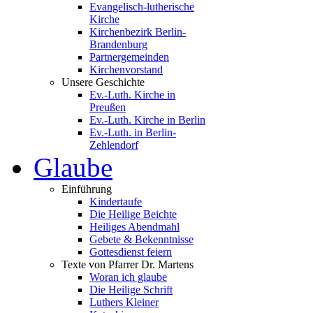
Evangelisch-lutherische
Kirche
Kirchenbezirk Berlin-
Brandenburg
Partnergemeinden
Kirchenvorstand
Unsere Geschichte
Ev.-Luth. Kirche in
Preußen
Ev.-Luth. Kirche in Berlin
Ev.-Luth. in Berlin-
Zehlendorf
Glaube
Einführung
Kindertaufe
Die Heilige Beichte
Heiliges Abendmahl
Gebete & Bekenntnisse
Gottesdienst feiern
Texte von Pfarrer Dr. Martens
Woran ich glaube
Die Heilige Schrift
Luthers Kleiner