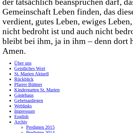
der tatsächlich beanspruchen darf, d
Gemeinschaft Leben finden, das die
verdient, gutes Leben, ewiges Leben,
nicht bedroht ist und auch nicht be
bleibt bei ihm, ja in ihm – denn dort 
Amen.
Über uns
Geistliches Wort
St. Marien Aktuell
Rückblick
Pfarrer Büttner
Kindergarten St. Marien
Gästehaus
Gebetsanliegen
Weblinks
Impressum
English
Archiv
Predigten 2015
Predigten 2014