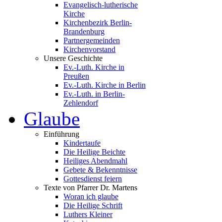
Evangelisch-lutherische
Kirche
Kirchenbezirk Berlin-
Brandenburg
Partnergemeinden
Kirchenvorstand
Unsere Geschichte
Ev.-Luth. Kirche in
Preußen
Ev.-Luth. Kirche in Berlin
Ev.-Luth. in Berlin-
Zehlendorf
Glaube
Einführung
Kindertaufe
Die Heilige Beichte
Heiliges Abendmahl
Gebete & Bekenntnisse
Gottesdienst feiern
Texte von Pfarrer Dr. Martens
Woran ich glaube
Die Heilige Schrift
Luthers Kleiner