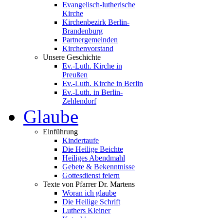
Evangelisch-lutherische
Kirche
Kirchenbezirk Berlin-
Brandenburg
Partnergemeinden
Kirchenvorstand
Unsere Geschichte
Ev.-Luth. Kirche in
Preußen
Ev.-Luth. Kirche in Berlin
Ev.-Luth. in Berlin-
Zehlendorf
Glaube
Einführung
Kindertaufe
Die Heilige Beichte
Heiliges Abendmahl
Gebete & Bekenntnisse
Gottesdienst feiern
Texte von Pfarrer Dr. Martens
Woran ich glaube
Die Heilige Schrift
Luthers Kleiner