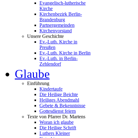
Evangelisch-lutherische
Kirche
Kirchenbezirk Berlin-
Brandenburg
Partnergemeinden
Kirchenvorstand
Unsere Geschichte
Ev.-Luth. Kirche in
Preußen
Ev.-Luth. Kirche in Berlin
Ev.-Luth. in Berlin-
Zehlendorf
Glaube
Einführung
Kindertaufe
Die Heilige Beichte
Heiliges Abendmahl
Gebete & Bekenntnisse
Gottesdienst feiern
Texte von Pfarrer Dr. Martens
Woran ich glaube
Die Heilige Schrift
Luthers Kleiner