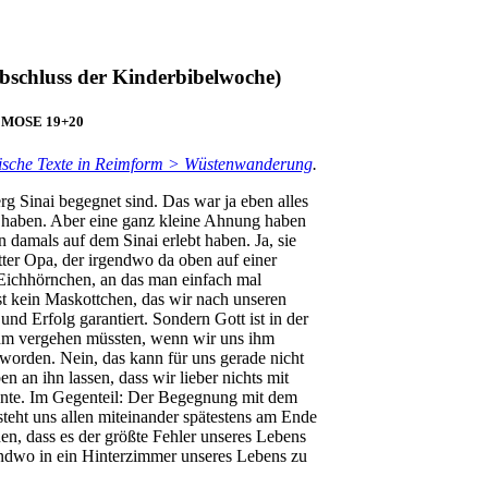
schluss der Kinderbibelwoche)
. MOSE 19+20
ische Texte in Reimform > Wüstenwanderung
.
erg Sinai begegnet sind. Das war ja eben alles
t haben. Aber eine ganz kleine Ahnung haben
 damals auf dem Sinai erlebt haben. Ja, sie
tter Opa, der irgendwo da oben auf einer
n Eichhörnchen, an das man einfach mal
ist kein Maskottchen, das wir nach unseren
 Erfolg garantiert. Sondern Gott ist in der
 ihm vergehen müssten, wenn wir uns ihm
eworden. Nein, das kann für uns gerade nicht
 an ihn lassen, dass wir lieber nichts mit
könnte. Im Gegenteil: Der Begegnung mit dem
steht uns allen miteinander spätestens am Ende
en, dass es der größte Fehler unseres Lebens
endwo in ein Hinterzimmer unseres Lebens zu