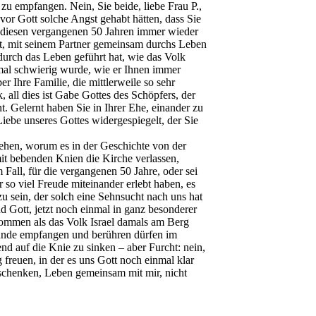
zu empfangen. Nein, Sie beide, liebe Frau P.,
 vor Gott solche Angst gehabt hätten, dass Sie
n diesen vergangenen 50 Jahren immer wieder
ist, mit seinem Partner gemeinsam durchs Leben
durch das Leben geführt hat, wie das Volk
 mal schwierig wurde, wie er Ihnen immer
 Ihre Familie, die mittlerweile so sehr
k, all dies ist Gabe Gottes des Schöpfers, der
t. Gelernt haben Sie in Ihrer Ehe, einander zu
Liebe unseres Gottes widergespiegelt, der Sie
tehen, worum es in der Geschichte von der
it bebenden Knien die Kirche verlassen,
Fall, für die vergangenen 50 Jahre, oder sei
 so viel Freude miteinander erlebt haben, es
zu sein, der solch eine Sehnsucht nach uns hat
d Gott, jetzt noch einmal in ganz besonderer
kommen als das Volk Israel damals am Berg
Munde empfangen und berühren dürfen im
nd auf die Knie zu sinken – aber Furcht: nein,
freuen, in der es uns Gott noch einmal klar
 schenken, Leben gemeinsam mit mir, nicht