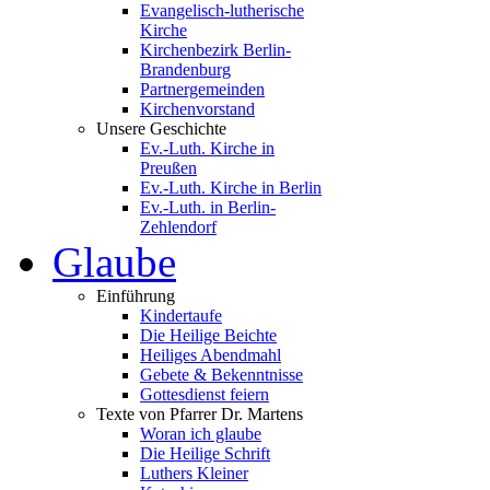
Evangelisch-lutherische
Kirche
Kirchenbezirk Berlin-
Brandenburg
Partnergemeinden
Kirchenvorstand
Unsere Geschichte
Ev.-Luth. Kirche in
Preußen
Ev.-Luth. Kirche in Berlin
Ev.-Luth. in Berlin-
Zehlendorf
Glaube
Einführung
Kindertaufe
Die Heilige Beichte
Heiliges Abendmahl
Gebete & Bekenntnisse
Gottesdienst feiern
Texte von Pfarrer Dr. Martens
Woran ich glaube
Die Heilige Schrift
Luthers Kleiner