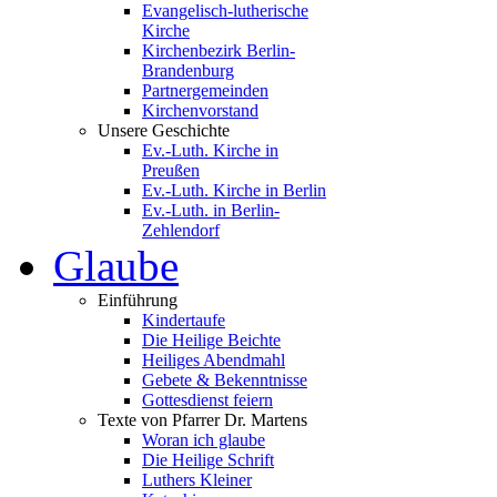
Evangelisch-lutherische
Kirche
Kirchenbezirk Berlin-
Brandenburg
Partnergemeinden
Kirchenvorstand
Unsere Geschichte
Ev.-Luth. Kirche in
Preußen
Ev.-Luth. Kirche in Berlin
Ev.-Luth. in Berlin-
Zehlendorf
Glaube
Einführung
Kindertaufe
Die Heilige Beichte
Heiliges Abendmahl
Gebete & Bekenntnisse
Gottesdienst feiern
Texte von Pfarrer Dr. Martens
Woran ich glaube
Die Heilige Schrift
Luthers Kleiner