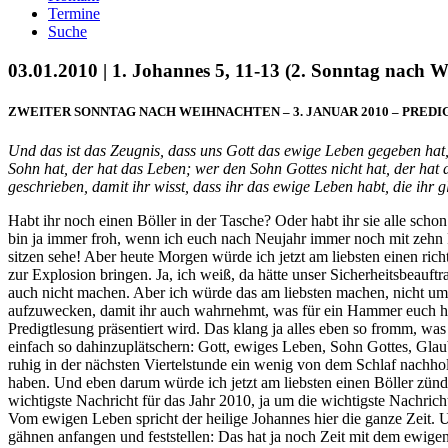
Termine
Suche
03.01.2010 | 1. Johannes 5, 11-13 (2. Sonntag nach 
ZWEITER SONNTAG NACH WEIHNACHTEN – 3. JANUAR 2010 – PREDIGT
Und das ist das Zeugnis, dass uns Gott das ewige Leben gegeben hat,
Sohn hat, der hat das Leben; wer den Sohn Gottes nicht hat, der hat
geschrieben, damit ihr wisst, dass ihr das ewige Leben habt, die ihr
Habt ihr noch einen Böller in der Tasche? Oder habt ihr sie alle schon
bin ja immer froh, wenn ich euch nach Neujahr immer noch mit zehn 
sitzen sehe! Aber heute Morgen würde ich jetzt am liebsten einen ri
zur Explosion bringen. Ja, ich weiß, da hätte unser Sicherheitsbeauf
auch nicht machen. Aber ich würde das am liebsten machen, nicht u
aufzuwecken, damit ihr auch wahrnehmt, was für ein Hammer euch hie
Predigtlesung präsentiert wird. Das klang ja alles eben so fromm, wa
einfach so dahinzuplätschern: Gott, ewiges Leben, Sohn Gottes, Gla
ruhig in der nächsten Viertelstunde ein wenig von dem Schlaf nachhol
haben. Und eben darum würde ich jetzt am liebsten einen Böller zünden
wichtigste Nachricht für das Jahr 2010, ja um die wichtigste Nachrich
Vom ewigen Leben spricht der heilige Johannes hier die ganze Zeit. 
gähnen anfangen und feststellen: Das hat ja noch Zeit mit dem ewigen