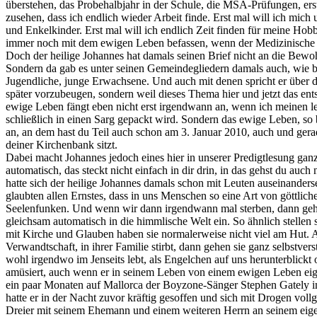
überstehen, das Probehalbjahr in der Schule, die MSA-Prüfungen, ers
zusehen, dass ich endlich wieder Arbeit finde. Erst mal will ich m
und Enkelkinder. Erst mal will ich endlich Zeit finden für meine Ho
immer noch mit dem ewigen Leben befassen, wenn der Medizinische Die
Doch der heilige Johannes hat damals seinen Brief nicht an die Bewo
Sondern da gab es unter seinen Gemeindegliedern damals auch, wie be
Jugendliche, junge Erwachsene. Und auch mit denen spricht er über d
später vorzubeugen, sondern weil dieses Thema hier und jetzt das en
ewige Leben fängt eben nicht erst irgendwann an, wenn ich meinen 
schließlich in einen Sarg gepackt wird. Sondern das ewige Leben, so be
an, an dem hast du Teil auch schon am 3. Januar 2010, auch und gera
deiner Kirchenbank sitzt.
Dabei macht Johannes jedoch eines hier in unserer Predigtlesung ganz
automatisch, das steckt nicht einfach in dir drin, in das gehst du auch
hatte sich der heilige Johannes damals schon mit Leuten auseinanders
glaubten allen Ernstes, dass in uns Menschen so eine Art von göttlich
Seelenfunken. Und wenn wir dann irgendwann mal sterben, dann geht 
gleichsam automatisch in die himmlische Welt ein. So ähnlich stellen s
mit Kirche und Glauben haben sie normalerweise nicht viel am Hut. 
Verwandtschaft, in ihrer Familie stirbt, dann gehen sie ganz selbstver
wohl irgendwo im Jenseits lebt, als Engelchen auf uns herunterblickt
amüsiert, auch wenn er in seinem Leben von einem ewigen Leben eigen
ein paar Monaten auf Mallorca der Boyzone-Sänger Stephen Gately im 
hatte er in der Nacht zuvor kräftig gesoffen und sich mit Drogen voll
Dreier mit seinem Ehemann und einem weiteren Herrn an seinem eig