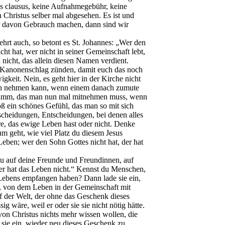
 clausus, keine Aufnahmegebühr, keine
 Christus selber mal abgesehen. Es ist und
r davon Gebrauch machen, dann sind wir
hrt auch, so betont es St. Johannes: „Wer den
cht hat, wer nicht in seiner Gemeinschaft lebt,
 nicht, das allein diesen Namen verdient.
ten Kanonenschlag zünden, damit euch das noch
keit. Nein, es geht hier in der Kirche nicht
uch nehmen kann, wenn einem danach zumute
ogramm, das man nun mal mitnehmen muss, wenn
oß ein schönes Gefühl, das man so mit sich
scheidungen, Entscheidungen, bei denen alles
hre, das ewige Leben hast oder nicht. Denke
m geht, wie viel Platz du diesem Jesus
Leben; wer den Sohn Gottes nicht hat, der hat
u auf deine Freunde und Freundinnen, auf
er hat das Leben nicht.“ Kennst du Menschen,
 Lebens empfangen haben? Dann lade sie ein,
e, von dem Leben in der Gemeinschaft mit
f der Welt, der ohne das Geschenk dieses
 wäre, weil er oder sie sie nicht nötig hätte.
von Christus nichts mehr wissen wollen, die
 sie ein, wieder neu dieses Geschenk zu