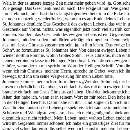
Welt, in der es unsere jetzige Zeit nicht mehr geben wird, ja, Gott s
Wie gesagt: Das Geschenk hast du auch. Die Frage ist nur: Wie gehs
ihm Gebrauch, oder hast du es längst irgendwo bei dir in die Ecke im
da noch rechtzeitig wiederfindest, wenn du es am Ende deines Lebens
St. Johannes deutlich: Das Geschenk des ewigen Lebens, das wir in 
Geschenk auf Vorrat, nichts, was eigentlich jetzt noch viel zu früh k
können. Sondern das Geschenk des ewigen Lebens ist ein Gegenstand 
Johannes, mit dem sollen und dürfen wir täglich umgehen. Denn ewiges
aus, mit Jesus Christus zusammen sein, ja, in ihm leben. Das ewige Le
Sohn“, so formuliert es St. Johannes hier. Von diesem ewigen Leben
wieder dorthin komme, wohin Gottes Sohn, Jesus Christus, mich ein
neuem verbinden lasse im Heiligen Abendmahl. Von diesem ewigen 
zuhöre, wenn der zu mir spricht im Wort der Heiligen Schrift. Von 
wenn ich mit Christus, meinem Herrn, spreche im Gebet, wenn ich ih
bewegt, und ihn um seine Wegweisung für mein Leben bitte.
Johannes kann es hier auch so formulieren: „Wer den Sohn hat, der hat
unserem christlichen Glauben, so einfach ist das mit dem ewigen Leb
brauche einfach nur Jesus Christus zu haben. Und den bekomme ich e
Altar, den habe ich, wenn er in seinem Wort zu mir redet. Den habe 
in der Heiligen Beichte. Dann habe ich ihn – und zugleich bin ich in
Was für eine fantastische Lebensperspektive: Ich brauche in meinem 
Schönste und Wichtigste verpasse, dass ich nicht genügend abbekomme
eigentlich gar nicht reichen. Mein Leben, mein wahres Leben endet nic
wird im Gegenteil immer schöner. Ich habe ein großartiges Ziel für 
ganz viel schief laufen sollte, selbst wenn ich sonst in meinem Lebe