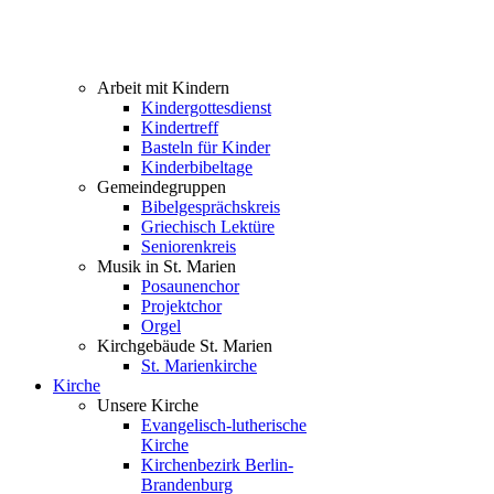
Arbeit mit Kindern
Kindergottesdienst
Kindertreff
Basteln für Kinder
Kinderbibeltage
Gemeindegruppen
Bibelgesprächskreis
Griechisch Lektüre
Seniorenkreis
Musik in St. Marien
Posaunenchor
Projektchor
Orgel
Kirchgebäude St. Marien
St. Marienkirche
Kirche
Unsere Kirche
Evangelisch-lutherische
Kirche
Kirchenbezirk Berlin-
Brandenburg