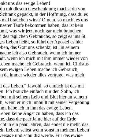
chenkt uns das ewige Leben!
t du mit diesem Geschenk um; machst du von
 Schrank gepackt, in der Hoffnung, dass du es
 mal brauchen wirst? O nein, so macht es uns
unserer Taufe bekommen haben, das ist kein
ommt, was wir jetzt noch gar nicht brauchen
des täglichen Gebrauchs, so zeigt es uns St.
 Leben heißt, so führt der Apostel es hier
ben, das Gott uns schenkt, ist „in seinem
 mache ich also Gebrauch, wenn ich immer
lädt, wenn ich mich mit ihm immer wieder von
Leben mache ich Gebrauch, wenn ich Christus
diesem ewigen Leben mache ich Gebrauch,
m da immer wieder alles vortrage, was mich
 das Leben.“ Jawohl, so einfach ist das mit
en: Ich brauche einfach nur den Sohn, ich
ben mit seinem Leib und Blut hier an seinem
ich, wenn er mich umhüllt mit seiner Vergebung
 ihm, habe ich in ihm das ewige Leben.
Leben keine Angst zu haben, dass ich das
, dass die paar Jahre hier auf der Erde
ht in ein paar Jahren, das endet nie mehr, das
mein Leben, selbst wenn sonst in meinem Leben
n versage und schuldig werde. Für das ewige