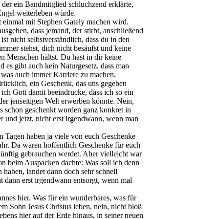
uf der ein Bandmitglied schluchzend erklärte,
Engel weiterleben würde.
tt einmal mit Stephen Gately machen wird.
ausgehen, dass jemand, der stirbt, anschließend
st nicht selbstverständlich, dass du in den
mer stehst, dich nicht besäufst und keine
n Menschen hältst. Du hast in dir keine
d es gibt auch kein Naturgesetz, dass man
er was auch immer Karriere zu machen.
sdrücklich, ein Geschenk, das uns gegeben
ich Gott damit beeindrucke, dass ich so ein
 der jenseitigen Welt erwerben könnte. Nein,
uns schon geschenkt worden ganz konkret in
r und jetzt, nicht erst irgendwann, wenn man
en Tagen haben ja viele von euch Geschenke
hr. Da waren hoffentlich Geschenke für euch
 künftig gebrauchen werdet. Aber vielleicht war
on beim Auspacken dachte: Was soll ich denn
aben, landet dann doch sehr schnell
ht dann erst irgendwann entsorgt, wenn mal
annes hier. Was für ein wunderbares, was für
em Sohn Jesus Christus leben, nein, nicht bloß
ebens hier auf der Erde hinaus, in seiner neuen