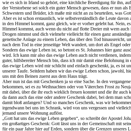
wie es sich in Irland so gehört, eine kirchliche Beerdigung für ihn, a
der Verstorbene sei solch ein guter Mensch gewesen, dass er nun als 
Schwestern und Brüder, ich maße mir nicht an zu beurteilen, was Go
Aber es ist schon erstaunlich, wie selbstverständlich die Leute davon 
in den Himmel kommt, ganz gleich, wie er vorher gelebt hat. Nein, es i
Himmel kommst, auch wenn du nicht auf flotte Dreier mit wem auch im
Drogen nimmst und dich vielmehr vielleicht für einen ganz anständige
genetische Anlage zu einem Leben, das über den Tod hinausreicht, un
nach dem Tod in eine jenseitige Welt wandert, um dort als Engel od
Sondern das ewige Leben ist, so betont es St. Johannes hier ganz au
wird. Ich kann mir also das ewige Leben auch nicht verdienen, indem 
guter, hilfsbereiter Mensch bin, dass ich mir damit eine Belohnung in
das ewige Leben wird mir schlicht und einfach geschenkt, ja, es ist 
unserer Taufe. Seitdem haben wir das ewige Leben schon, jawohl, hie
uns mit den Beinen zuerst aus dem Haus trägt.
Aber nun ist das mit Geschenken ja so eine Sache. In den vergangen
bekommen, sei es zu Weihnachten oder von Väterchen Frost zu Neuja
mit dabei, über die ihr euch wirklich freuen konntet und die ihr auch
da dann auch das eine oder andere Geschenk dabei, bei dem man sch
damit bloß anfangen? Und so manches Geschenk, was wir bekommen h
irgendwann bei uns im Schrank, wird von uns vergessen und vielleic
jemand unsere Wohnung auflöst.
„Gott hat uns das ewige Leben gegeben“, so schreibt der Apostel Joh
ein großartiges Geschenk: Gott lässt uns in der Gemeinschaft mit sein
für ein paar Jahre hier auf Erden, sondern über die Grenzen unseres L