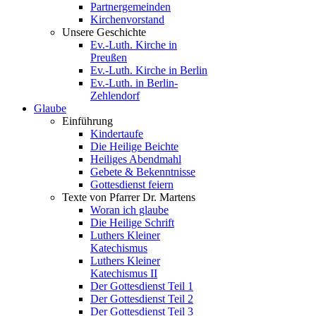
Partnergemeinden
Kirchenvorstand
Unsere Geschichte
Ev.-Luth. Kirche in
Preußen
Ev.-Luth. Kirche in Berlin
Ev.-Luth. in Berlin-
Zehlendorf
Glaube
Einführung
Kindertaufe
Die Heilige Beichte
Heiliges Abendmahl
Gebete & Bekenntnisse
Gottesdienst feiern
Texte von Pfarrer Dr. Martens
Woran ich glaube
Die Heilige Schrift
Luthers Kleiner
Katechismus
Luthers Kleiner
Katechismus II
Der Gottesdienst Teil 1
Der Gottesdienst Teil 2
Der Gottesdienst Teil 3