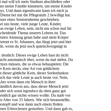
t mal will ich mein Studium abschließen oder
ich um meine Familie kümmern, um meine Kinder
bbys. Und dann irgendwann kann ich mich ja
nst bei mir die Pflegestufe 2 bewilligt hat.
hner eines Seniorenheims geschrieben.
i uns heute, viele junge Leute, Kinder,
as ewige Leben, nein, nicht um schon mal für
tscheidende Thema unseres Lebens ist. Das
letzten Atemzug getan habe und mein Körper
tont es St. Johannes, das fängt jetzt und hier
de, wenn du jetzt noch quietschvergnügt in
 deutlich: Dieses ewige Leben hast du nicht
 nicht automatisch über, wenn du mal stirbst. Da
etzen müssen, die so etwas behaupteten: Die
er Kern steckt, eine Art von göttlichem
dieser göttliche Kern, dieser Seelenfunken
ich das viele Leute ja auch heute vor: Nein,
Aber wenn dann ein Mensch in ihrer
ständlich davon aus, dass dieser Mensch jetzt
 oder sich sonst irgendwo da oben ganz gut
tlich gar nichts wissen wollte. Da starb vor
Alter von 33 Jahren. Wie sich herausstellte,
gestopft und war dann nach einem flotten
enen Erbrochenen gestorben. Und dann gab es,