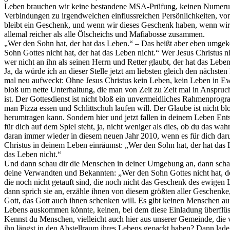
Leben brauchen wir keine bestandene MSA-Prüfung, keinen Numerus
Verbindungen zu irgendwelchen einflussreichen Persönlichkeiten, von
bleibt ein Geschenk, und wenn wir dieses Geschenk haben, wenn wi
allemal reicher als alle Ölscheichs und Mafiabosse zusammen.
„Wer den Sohn hat, der hat das Leben.“ – Das heißt aber eben umgeke
Sohn Gottes nicht hat, der hat das Leben nicht.“ Wer Jesus Christus ni
wer nicht an ihn als seinen Herrn und Retter glaubt, der hat das Leben
Ja, da würde ich an dieser Stelle jetzt am liebsten gleich den nächs
mal neu aufweckt: Ohne Jesus Christus kein Leben, kein Leben in Ewig
bloß um nette Unterhaltung, die man von Zeit zu Zeit mal in Anspr
ist. Der Gottesdienst ist nicht bloß ein unvermeidliches Rahmenpr
man Pizza essen und Schlittschuh laufen will. Der Glaube ist nicht bl
herumtragen kann. Sondern hier und jetzt fallen in deinem Leben Ent
für dich auf dem Spiel steht, ja, nicht weniger als dies, ob du das wa
daran immer wieder in diesem neuen Jahr 2010, wenn es für dich daru
Christus in deinem Leben einräumst: „Wer den Sohn hat, der hat das 
das Leben nicht.“
Und dann schau dir die Menschen in deiner Umgebung an, dann scha
deine Verwandten und Bekannten: „Wer den Sohn Gottes nicht hat, d
die noch nicht getauft sind, die noch nicht das Geschenk des ewigen
dann sprich sie an, erzähle ihnen von diesem größten aller Geschenk
Gott, das Gott auch ihnen schenken will. Es gibt keinen Menschen au
Lebens auskommen könnte, keinen, bei dem diese Einladung überflüssig
Kennst du Menschen, vielleicht auch hier aus unserer Gemeinde, die 
ihn längst in den Abstellraum ihres Lebens gepackt haben? Dann lade