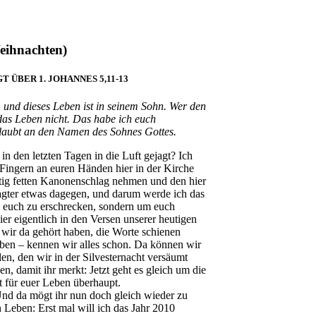
Weihnachten)
 ÜBER 1. JOHANNES 5,11-13
 und dieses Leben ist in seinem Sohn. Wer den
 das Leben nicht. Das habe ich euch
 glaubt an den Namen des Sohnes Gottes.
 in den letzten Tagen in die Luft gejagt? Ich
Fingern an euren Händen hier in der Kirche
chtig fetten Kanonenschlag nehmen und den hier
tragter etwas dagegen, und darum werde ich das
m euch zu erschrecken, sondern um euch
r eigentlich in den Versen unserer heutigen
s wir da gehört haben, die Worte schienen
uben – kennen wir alles schon. Da können wir
en, den wir in der Silvesternacht versäumt
, damit ihr merkt: Jetzt geht es gleich um die
t für euer Leben überhaupt.
Und da mögt ihr nun doch gleich wieder zu
 Leben: Erst mal will ich das Jahr 2010