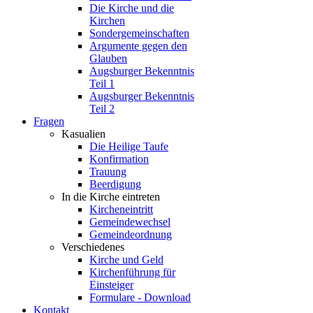
Die Kirche und die
Kirchen
Sondergemeinschaften
Argumente gegen den
Glauben
Augsburger Bekenntnis
Teil 1
Augsburger Bekenntnis
Teil 2
Fragen
Kasualien
Die Heilige Taufe
Konfirmation
Trauung
Beerdigung
In die Kirche eintreten
Kircheneintritt
Gemeindewechsel
Gemeindeordnung
Verschiedenes
Kirche und Geld
Kirchenführung für
Einsteiger
Formulare - Download
Kontakt