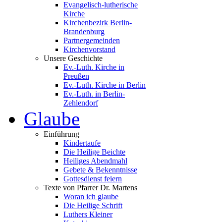
Evangelisch-lutherische
Kirche
Kirchenbezirk Berlin-
Brandenburg
Partnergemeinden
Kirchenvorstand
Unsere Geschichte
Ev.-Luth. Kirche in
Preußen
Ev.-Luth. Kirche in Berlin
Ev.-Luth. in Berlin-
Zehlendorf
Glaube
Einführung
Kindertaufe
Die Heilige Beichte
Heiliges Abendmahl
Gebete & Bekenntnisse
Gottesdienst feiern
Texte von Pfarrer Dr. Martens
Woran ich glaube
Die Heilige Schrift
Luthers Kleiner