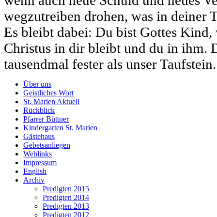
wenn auch neue Schuld und neues V
wegzutreiben drohen, was in deiner T
Es bleibt dabei: Du bist Gottes Kind,
Christus in dir bleibt und du in ihm. 
tausendmal fester als unser Taufstein
Über uns
Geistliches Wort
St. Marien Aktuell
Rückblick
Pfarrer Büttner
Kindergarten St. Marien
Gästehaus
Gebetsanliegen
Weblinks
Impressum
English
Archiv
Predigten 2015
Predigten 2014
Predigten 2013
Predigten 2012