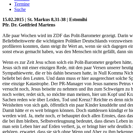
Termine
Suche
15.02.2015 | St. Markus 8,31-38 | Estomihi
Pfr. Dr. Gottfried Martens
Alle paar Wochen wird im ZDF das Polit-Barometer gezeigt. Darin 
Beliebtheitswerte die wichtigsten Politiker Deutschlands vorzuweisen
profilieren konnten, dann steigt ihr Wert an, wenn sie sich dagegen ei
sonst etwas gemacht haben, was den Menschen nicht gefällt, dann sinkt
Wenn es zur Zeit Jesu schon solch ein Polit-Barometer gegeben hätte
Jesus sich mit einer einzigen Rede, mit den paar Versen unserer heut
Sympathiewerte, die er bis dahin besessen hatte, in Null Komma Nicht
beliebt bei den Leuten. Und dann muss er hier ausgerechnet solche 
eine einzige Katastrophe. Der PR-Manager von Jesus namens Petrus v
versucht noch, Jesus beiseite zu nehmen und ihn zum Schweigen zu b
noch weiter, redet sich, so möchte man meinen, hier um Kopf und Kr
Sachen reden wie über Leiden, Tod und Kreuz? Reichte es denn nicht,
Weisheiten von sich gab, öffentlich ein paar Kinder knuddelte und de
Damit hätte er es weit bringen können. Doch stattdessen kündigt er hier 
werden wird. Ja, mehr noch, er behauptet doch allen Ernstes, dass da
die bei ihm bleiben, Selbstverleugnung bedeutet, dass dieses Leben i
man sein Leben hier auf Erden verliert, ja, er bringt hier sehr deutli
gehören, erwartet, dass sie sich ohne Wenn und Aber zu ihm bekenne