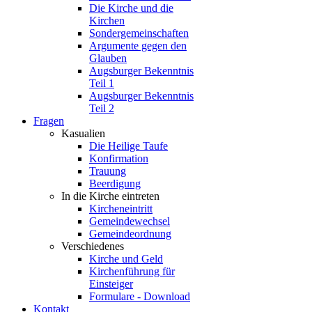
Die Kirche und die
Kirchen
Sondergemeinschaften
Argumente gegen den
Glauben
Augsburger Bekenntnis
Teil 1
Augsburger Bekenntnis
Teil 2
Fragen
Kasualien
Die Heilige Taufe
Konfirmation
Trauung
Beerdigung
In die Kirche eintreten
Kircheneintritt
Gemeindewechsel
Gemeindeordnung
Verschiedenes
Kirche und Geld
Kirchenführung für
Einsteiger
Formulare - Download
Kontakt