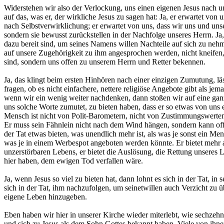
Widerstehen wir also der Verlockung, uns einen eigenen Jesus nach 
auf das, was er, der wirkliche Jesus zu sagen hat: Ja, er erwartet von 
nach Selbstverwirklichung; er erwartet von uns, dass wir uns und unse
sondern sie bewusst zurückstellen in der Nachfolge unseres Herrn. Ja, 
dazu bereit sind, um seines Namens willen Nachteile auf sich zu nehm
auf unsere Zugehörigkeit zu ihm angesprochen werden, nicht kneifen,
sind, sondern uns offen zu unserem Herrn und Retter bekennen.
Ja, das klingt beim ersten Hinhören nach einer einzigen Zumutung, lä
fragen, ob es nicht einfachere, nettere religiöse Angebote gibt als je
wenn wir ein wenig weiter nachdenken, dann stoßen wir auf eine gan
uns solche Worte zumutet, zu bieten haben, dass er so etwas von uns e
Mensch ist nicht von Polit-Barometern, nicht von Zustimmungswerte
Er muss sein Fähnlein nicht nach dem Wind hängen, sondern kann off
der Tat etwas bieten, was unendlich mehr ist, als was je sonst ein Me
was je in einem Werbespot angeboten werden könnte. Er bietet mehr a
unzerstörbaren Lebens, er bietet die Auslösung, die Rettung unseres 
hier haben, dem ewigen Tod verfallen wäre.
Ja, wenn Jesus so viel zu bieten hat, dann lohnt es sich in der Tat, in
sich in der Tat, ihm nachzufolgen, um seinetwillen auch Verzicht zu ü
eigene Leben hinzugeben.
Eben haben wir hier in unserer Kirche wieder miterlebt, wie sechzeh
und sich zu Jesus als dem Sohn Gottes bekannt haben. Viele von ihne