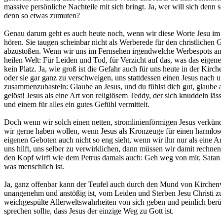
massive persönliche Nachteile mit sich bringt. Ja, wer will sich denn 
denn so etwas zumuten?
Genau darum geht es auch heute noch, wenn wir diese Worte Jesu im
hören. Sie taugen scheinbar nicht als Werberede für den christlichen
abzustoßen. Wenn wir uns im Fernsehen irgendwelche Werbespots ans
heilen Welt: Für Leiden und Tod, für Verzicht auf das, was das eigen
kein Platz. Ja, wie groß ist die Gefahr auch für uns heute in der Kir
oder sie gar ganz zu verschweigen, uns stattdessen einen Jesus nac
zusammenzubasteln: Glaube an Jesus, und du fühlst dich gut, glaube 
gelöst! Jesus als eine Art von religiösem Teddy, der sich knuddeln lässt
und einem für alles ein gutes Gefühl vermittelt.
Doch wenn wir solch einen netten, stromlinienförmigen Jesus verkünd
wir gerne haben wollen, wenn Jesus als Kronzeuge für einen harmlose
eigenen Geboten auch nicht so eng sieht, wenn wir ihn nur als eine Ar
uns hilft, uns selber zu verwirklichen, dann müssen wir damit rechnen
den Kopf wirft wie dem Petrus damals auch: Geh weg von mir, Satan!
was menschlich ist.
Ja, ganz offenbar kann der Teufel auch durch den Mund von Kirchenv
unangenehm und anstößig ist, vom Leiden und Sterben Jesu Christi zu
weichgespülte Allerweltswahrheiten von sich geben und peinlich ber
sprechen sollte, dass Jesus der einzige Weg zu Gott ist.