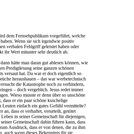
wird dem Fernsehpublikum vorgeführt, welche
 haben. Wenn sie sich irgendwie positiv
nen verbalen Fehlgriff geleistet haben oder
 ihr Wert mitunter sehr deutlich ab.
, dann hätte man daran gut ablesen können, wie
igen Predigtlesung seine ganzen schönen
s versaut hat. Da war er doch eigentlich so
Sprüche heraushauen – das war werbetechnisch
ersucht die Katastrophe noch zu verhindern,
ringen – doch vergeblich. Jesus redet immer
agen. Wieso musste er denn über so unschöne
 dass er ein paar schöne kuschelige
n Leuten einfach ein gutes Gefühl vermittelte?
an, dass er verhaftet, verurteilt, getötet
s Leben in seiner Gemeinschaft für diejenigen,
n seiner Gemeinschaft dahin führen kann, dass
ch zum Ausdruck, dass er von denen, die zu ihm
n, auch wenn dieses Bekenntnis für sie