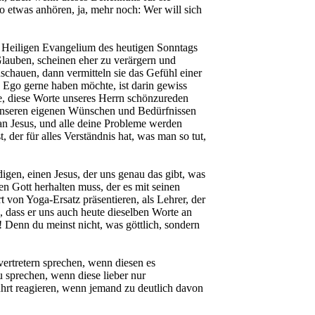
so etwas anhören, ja, mehr noch: Wer will sich
 Heiligen Evangelium des heutigen Sonntags
 Glauben, scheinen eher zu verärgern und
chauen, dann vermitteln sie das Gefühl einer
e Ego gerne haben möchte, ist darin gewiss
che, diese Worte unseres Herrn schönzureden
h unseren eigenen Wünschen und Bedürfnissen
an Jesus, und alle deine Probleme werden
, der für alles Verständnis hat, was man so tut,
igen, einen Jesus, der uns genau das gibt, was
n Gott herhalten muss, der es mit seinen
t von Yoga-Ersatz präsentieren, als Lehrer, der
, dass er uns auch heute dieselben Worte an
 Denn du meinst nicht, was göttlich, sondern
ertretern sprechen, wenn diesen es
 sprechen, wenn diese lieber nur
ührt reagieren, wenn jemand zu deutlich davon