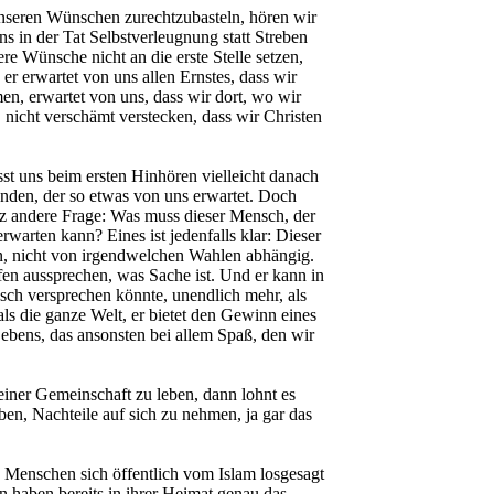
unseren Wünschen zurechtzubasteln, hören wir
uns in der Tat Selbstverleugnung statt Streben
re Wünsche nicht an die erste Stelle setzen,
er erwartet von uns allen Ernstes, dass wir
en, erwartet von uns, dass wir dort, wo wir
 nicht verschämt verstecken, dass wir Christen
sst uns beim ersten Hinhören vielleicht danach
manden, der so etwas von uns erwartet. Doch
z andere Frage: Was muss dieser Mensch, der
rwarten kann? Eines ist jedenfalls klar: Dieser
n, nicht von irgendwelchen Wahlen abhängig.
en aussprechen, was Sache ist. Und er kann in
nsch versprechen könnte, unendlich mehr, als
ls die ganze Welt, er bietet den Gewinn eines
Lebens, das ansonsten bei allem Spaß, den wir
 seiner Gemeinschaft zu leben, dann lohnt es
ben, Nachteile auf sich zu nehmen, ja gar das
n Menschen sich öffentlich vom Islam losgesagt
n haben bereits in ihrer Heimat genau das