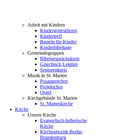
Arbeit mit Kindern
Kindergottesdienst
Kindertreff
Basteln für Kinder
Kinderbibeltage
Gemeindegruppen
Bibelgesprächskreis
Griechisch Lektüre
Seniorenkreis
Musik in St. Marien
Posaunenchor
Projektchor
Orgel
Kirchgebäude St. Marien
St. Marienkirche
Kirche
Unsere Kirche
Evangelisch-lutherische
Kirche
Kirchenbezirk Berlin-
Brandenburg