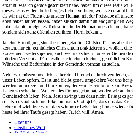
erkannt, was ich gerade geschildert habe, haben um dieses Jesus will
dieses Jesus willen ihr bisheriges Leben verloren, weil sie erkannt h
als wir mit der Flucht aus unserer Heimat, mit der Preisgabe all unser
eben haben taufen lassen, haben sie sich damit nun endgültig den Weg
haben damit ihr eigenes Todesurteil in der Heimat unterzeichnet, habe
sondern sich ganz öffentlich zu ihrem Herrn bekannt.
Ja, eine Ermutigung sind diese neugetauften Christen für uns alle, die
geraten, nur ein gemütliches Christentum praktizieren zu wollen, ein
konsequent weiterzugehen, auch wenn das hier in unserer Gemeinde e
mit dem Verzicht auf Gottesdienste in einem kleinen, gemütlichen Kre
Wünsche und Bedürfnisse in der Gemeinde vornean zu stellen.
Nein, wir müssen uns nicht selber den Himmel dadurch verdienen, dass
unser Leben opfern. Es ist und bleibt genau umgekehrt: Vor uns her ge
werden tun müssen und tun können, der sein Leben für uns am Kreuz
Leben zu schenken. Weil er alles für uns getan hat, wollen wir an ihm
Gemeinschaft leben. Nein, Jesus zwingt uns dazu nicht. Er sagt es ga
sein Kreuz auf sich und folge mir nach. Gott geb’s, dass uns das Kr
lieber und wichtiger wird, dass wir unser Leben lang immer wieder f
heute bei ihrer Taufe gesagt haben: Ja, ich will! Amen.
Über uns
Geistliches Wort
St. Marien Aktuell