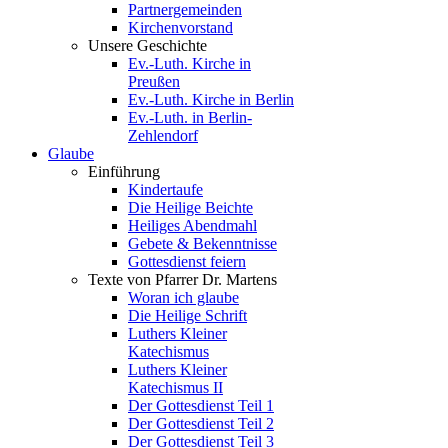
Partnergemeinden
Kirchenvorstand
Unsere Geschichte
Ev.-Luth. Kirche in
Preußen
Ev.-Luth. Kirche in Berlin
Ev.-Luth. in Berlin-
Zehlendorf
Glaube
Einführung
Kindertaufe
Die Heilige Beichte
Heiliges Abendmahl
Gebete & Bekenntnisse
Gottesdienst feiern
Texte von Pfarrer Dr. Martens
Woran ich glaube
Die Heilige Schrift
Luthers Kleiner
Katechismus
Luthers Kleiner
Katechismus II
Der Gottesdienst Teil 1
Der Gottesdienst Teil 2
Der Gottesdienst Teil 3