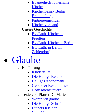
Evangelisch-lutherische
Kirche
Kirchenbezirk Berlin-
Brandenburg
Partnergemeinden
Kirchenvorstand
Unsere Geschichte
Ev.-Luth. Kirche in
Preußen
Ev.-Luth. Kirche in Berlin
Ev.-Luth. in Berlin-
Zehlendorf
Glaube
Einführung
Kindertaufe
Die Heilige Beichte
Heiliges Abendmahl
Gebete & Bekenntnisse
Gottesdienst feiern
Texte von Pfarrer Dr. Martens
Woran ich glaube
Die Heilige Schrift
Luthers Kleiner