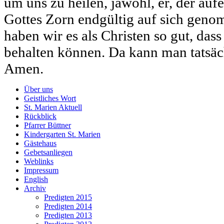
um uns zu heilen, jawohl, er, der auf
Gottes Zorn endgültig auf sich geno
haben wir es als Christen so gut, dass
behalten können. Da kann man tatsäc
Amen.
Über uns
Geistliches Wort
St. Marien Aktuell
Rückblick
Pfarrer Büttner
Kindergarten St. Marien
Gästehaus
Gebetsanliegen
Weblinks
Impressum
English
Archiv
Predigten 2015
Predigten 2014
Predigten 2013