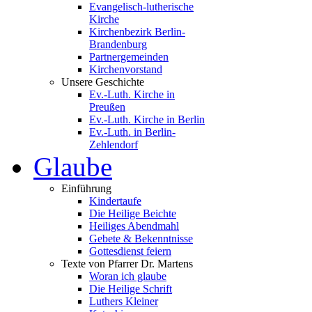
Evangelisch-lutherische
Kirche
Kirchenbezirk Berlin-
Brandenburg
Partnergemeinden
Kirchenvorstand
Unsere Geschichte
Ev.-Luth. Kirche in
Preußen
Ev.-Luth. Kirche in Berlin
Ev.-Luth. in Berlin-
Zehlendorf
Glaube
Einführung
Kindertaufe
Die Heilige Beichte
Heiliges Abendmahl
Gebete & Bekenntnisse
Gottesdienst feiern
Texte von Pfarrer Dr. Martens
Woran ich glaube
Die Heilige Schrift
Luthers Kleiner