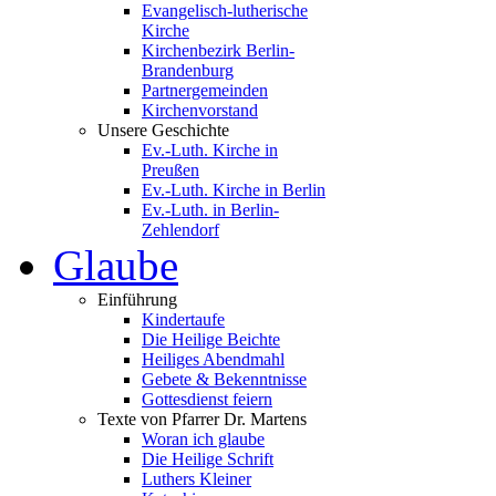
Evangelisch-lutherische
Kirche
Kirchenbezirk Berlin-
Brandenburg
Partnergemeinden
Kirchenvorstand
Unsere Geschichte
Ev.-Luth. Kirche in
Preußen
Ev.-Luth. Kirche in Berlin
Ev.-Luth. in Berlin-
Zehlendorf
Glaube
Einführung
Kindertaufe
Die Heilige Beichte
Heiliges Abendmahl
Gebete & Bekenntnisse
Gottesdienst feiern
Texte von Pfarrer Dr. Martens
Woran ich glaube
Die Heilige Schrift
Luthers Kleiner